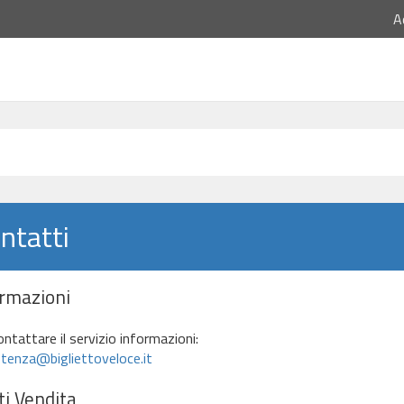
A
ntatti
ormazioni
ontattare il servizio informazioni:
tenza@bigliettoveloce.it
i Vendita