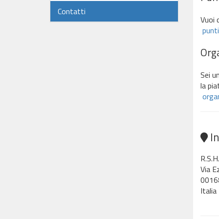
Contatti
Vuoi 
punti
Orga
Sei un
la pia
organ
In
R.S.H
Via E
0016
Italia