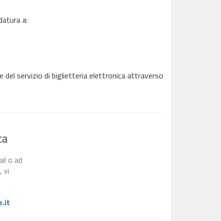
datura a:
 del servizio di biglietteria elettronica attraverso
ca
il o ad
, vi
.it