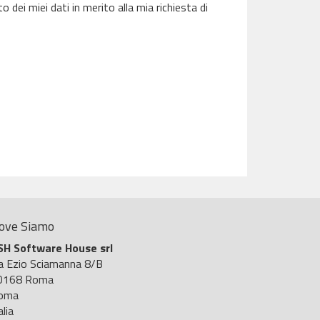
dei miei dati in merito alla mia richiesta di
ove Siamo
SH Software House srl
ia Ezio Sciamanna 8/B
0168 Roma
oma
alia