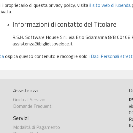
 il proprietario di questa privacy policy, visita
il sito web di iubenda
p
tivata.
Informazioni di contatto del Titolare
R.S.H. Software House S.r.l. Via Ezio Sciamanna 8/B 0016
assistenza@bigliettoveloce.it
da
ospita questo contenuto e raccoglie solo
i Dati Personali stre
Assistenza
D
Guida al Servizio
R
Domande Frequenti
v
0
Servizi
R
It
Modalità di Pagamento