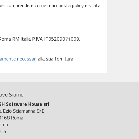
er comprendere come mai questa policy è stata
8 Roma RM Italia P.IVA IT05209071009,
ttamente necessari
alla sua fornitura
ove Siamo
SH Software House srl
ia Ezio Sciamanna 8/B
0168 Roma
oma
alia