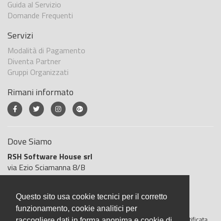
Guida al Servizio
Domande Frequenti
Servizi
Modalità di Pagamento
Diventa Partner
Gruppi Organizzati
Rimani informato
Dove Siamo
RSH Software House srl
via Ezio Sciamanna 8/B
00168 Roma
Roma
Questo sito usa cookie tecnici per il corretto
Italia
funzionamento, cookie analitici per
BigliettoVeloce è basato sulla piattaforma
"GeSiFi ver 1.5"
certificata
raccogliere dati in forma anonima e cookie di