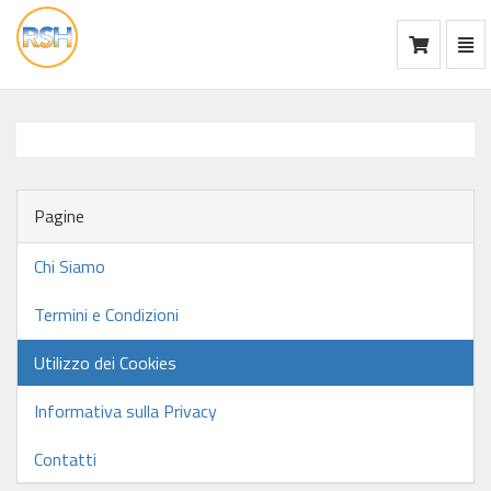
Mos
Ca
vai
alla
home
Pagine
Chi Siamo
Termini e Condizioni
Utilizzo dei Cookies
Informativa sulla Privacy
Contatti