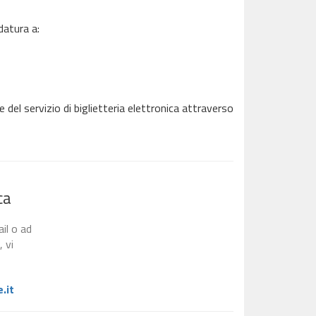
datura a:
 del servizio di biglietteria elettronica attraverso
ca
il o ad
, vi
.it