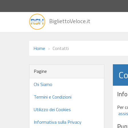
vai
BigliettoVeloce.it
alla
home
Home
Contatti
Pagine
Co
Chi Siamo
Inf
Termini e Condizioni
Per c
Utilizzo dei Cookies
assis
Informativa sulla Privacy
Punt