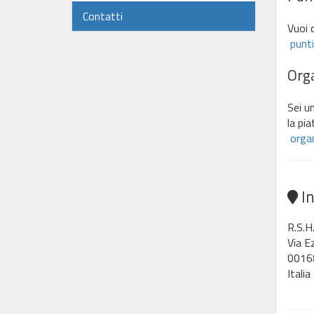
Contatti
Vuoi 
punti
Orga
Sei un
la pia
organ
In
R.S.H
Via E
0016
Italia