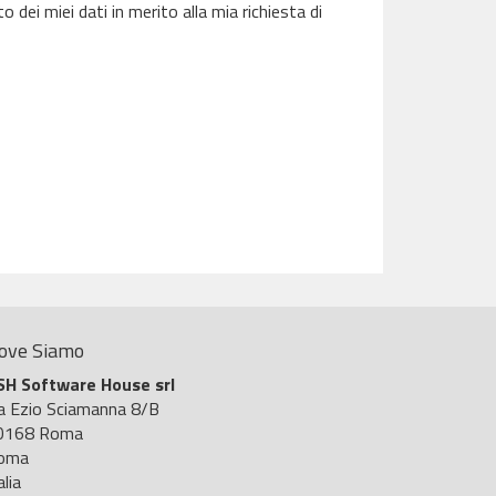
dei miei dati in merito alla mia richiesta di
ove Siamo
SH Software House srl
ia Ezio Sciamanna 8/B
0168 Roma
oma
alia