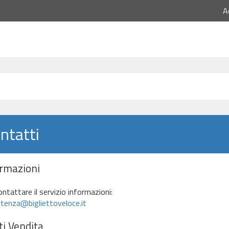
A
ntatti
ormazioni
ontattare il servizio informazioni:
tenza@bigliettoveloce.it
i Vendita