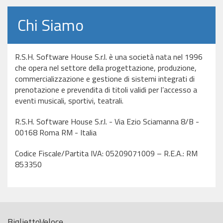
Chi Siamo
R.S.H. Software House S.r.l. è una società nata nel 1996
che opera nel settore della progettazione, produzione,
commercializzazione e gestione di sistemi integrati di
prenotazione e prevendita di titoli validi per l’accesso a
eventi musicali, sportivi, teatrali.
R.S.H. Software House S.r.l. - Via Ezio Sciamanna 8/B -
00168 Roma RM - Italia
Codice Fiscale/Partita IVA: 05209071009 – R.E.A.: RM
853350
BigliettoVeloce