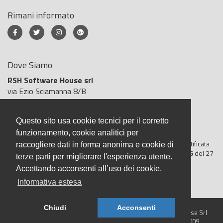
Rimani informato
Dove Siamo
RSH Software House srl
via Ezio Sciamanna 8/B
00168 Roma
Roma
Questo sito usa cookie tecnici per il corretto
Italia
funzionamento, cookie analitici per
BigliettoVeloce è basato sulla piattaforma
"GeSiFi ver 1.5"
certificata
raccogliere dati in forma anonima e cookie di
dall’Agenzia delle Entrate con protocollo numero
2021/103896
del 27
terze parti per migliorare l'esperienza utente.
aprile 2021
Accettando acconsenti all’uso dei cookie.
Informativa estesa
Chiudi
Acconsenti
© 2026 BigliettoVeloce.it - È un prodotto R.S.H. Software House Srl
- Servizi di Biglietteria Elettronica - Partita IVA IT05209071009