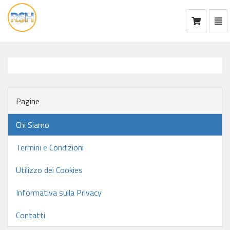
Mos
Ca
vai
alla
home
Pagine
Chi Siamo
Termini e Condizioni
Utilizzo dei Cookies
Informativa sulla Privacy
Contatti