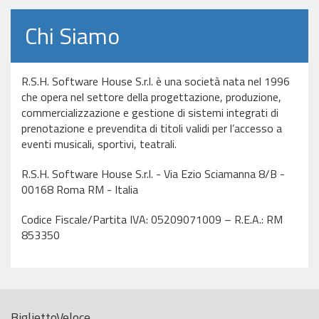
Chi Siamo
R.S.H. Software House S.r.l. è una società nata nel 1996
che opera nel settore della progettazione, produzione,
commercializzazione e gestione di sistemi integrati di
prenotazione e prevendita di titoli validi per l’accesso a
eventi musicali, sportivi, teatrali.
R.S.H. Software House S.r.l. - Via Ezio Sciamanna 8/B -
00168 Roma RM - Italia
Codice Fiscale/Partita IVA: 05209071009 – R.E.A.: RM
853350
BigliettoVeloce