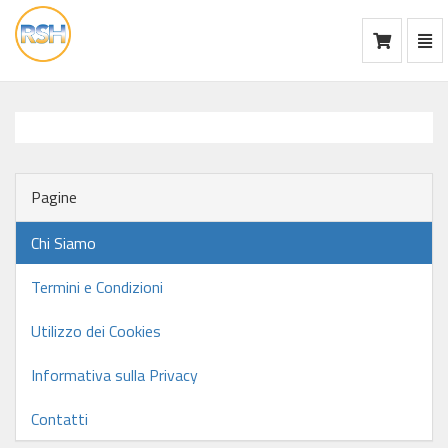
Mos
Ca
vai
alla
home
Pagine
Chi Siamo
Termini e Condizioni
Utilizzo dei Cookies
Informativa sulla Privacy
Contatti