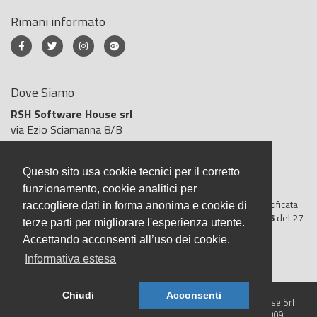
Rimani informato
Dove Siamo
RSH Software House srl
via Ezio Sciamanna 8/B
00168 Roma
Roma
Questo sito usa cookie tecnici per il corretto
Italia
funzionamento, cookie analitici per
BigliettoVeloce è basato sulla piattaforma
"GeSiFi ver 1.5"
certificata
raccogliere dati in forma anonima e cookie di
dall’Agenzia delle Entrate con protocollo numero
2021/103896
del 27
terze parti per migliorare l'esperienza utente.
aprile 2021
Accettando acconsenti all’uso dei cookie.
Informativa estesa
Chiudi
Acconsenti
© 2026 BigliettoVeloce.it - È un prodotto R.S.H. Software House Srl
- Servizi di Biglietteria Elettronica - Partita IVA IT05209071009