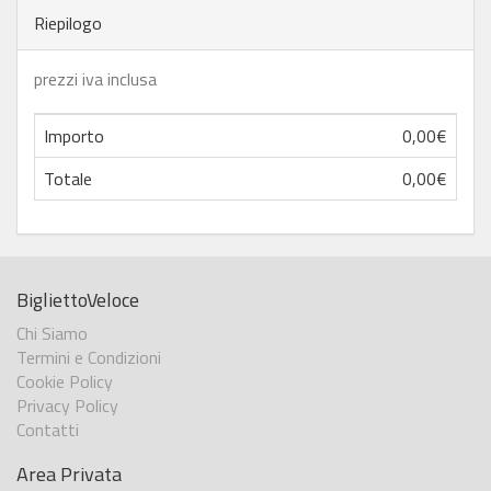
Riepilogo
prezzi iva inclusa
Importo
0,00€
Totale
0,00€
BigliettoVeloce
Chi Siamo
Termini e Condizioni
Cookie Policy
Privacy Policy
Contatti
Area Privata