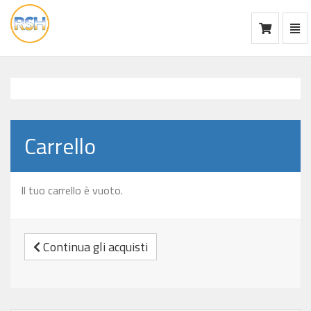
Mos
Ca
vai
alla
home
Carrello
Il tuo carrello è vuoto.
Continua gli acquisti