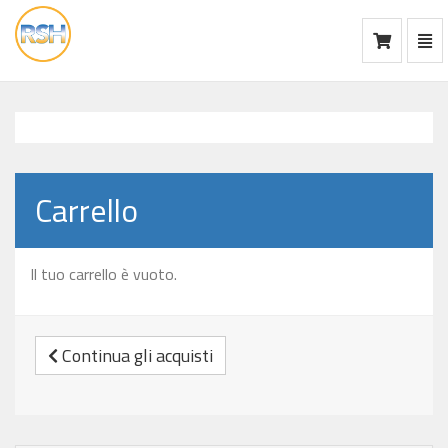
Mos
Ca
vai
alla
home
Carrello
Il tuo carrello è vuoto.
Continua gli acquisti