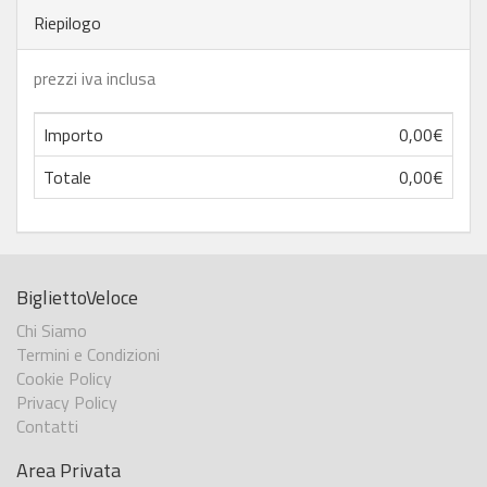
Riepilogo
prezzi iva inclusa
Importo
0,00€
Totale
0,00€
BigliettoVeloce
Chi Siamo
Termini e Condizioni
Cookie Policy
Privacy Policy
Contatti
Area Privata