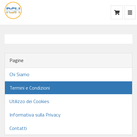
Mos
Ca
vai
alla
home
Pagine
Chi Siamo
Termini e Condizioni
Utilizzo dei Cookies
Informativa sulla Privacy
Contatti