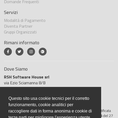
Domande Frequenti
Servizi
Modalità di Pagamento
Diventa Partner
Gruppi Organizzati
Rimani informato
Dove Siamo
RSH Software House srl
via Ezio Sciamanna 8/B
00168 Roma
Roma
Questo sito usa cookie tecnici per il corretto
Italia
funzionamento, cookie analitici per
BigliettoVeloce è basato sulla piattaforma
"GeSiFi ver 1.5"
certificata
raccogliere dati in forma anonima e cookie di
dall’Agenzia delle Entrate con protocollo numero
2021/103896
del 27
terze parti per migliorare l'esperienza utente.