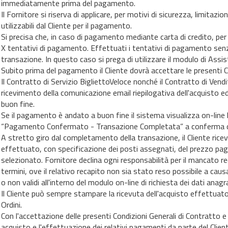
immediatamente prima del pagamento.
Il Fornitore si riserva di applicare, per motivi di sicurezza, limitaz
utilizzabili dal Cliente per il pagamento.
Si precisa che, in caso di pagamento mediante carta di credito, per o
X tentativi di pagamento. Effettuati i tentativi di pagamento senza
transazione. In questo caso si prega di utilizzare il modulo di Assi
Subito prima del pagamento il Cliente dovrà accettare le presenti C
Il Contratto di Servizio BigliettoVeloce nonché il Contratto di Ven
ricevimento della comunicazione email riepilogativa dell'acquisto 
buon fine.
Se il pagamento è andato a buon fine il sistema visualizza on-line la
“Pagamento Confermato - Transazione Completata” a conferma del
A stretto giro dal completamento della transazione, il Cliente rice
effettuato, con specificazione dei posti assegnati, del prezzo pagat
selezionato. Fornitore declina ogni responsabilità per il mancato re
termini, ove il relativo recapito non sia stato reso possibile a causa
o non validi all'interno del modulo on-line di richiesta dei dati anagra
Il Cliente può sempre stampare la ricevuta dell'acquisto effettuato 
Ordini.
Con l'accettazione delle presenti Condizioni Generali di Contratto e
acquisto e l'effettuazione dei relativi pagamenti da parte del Clie