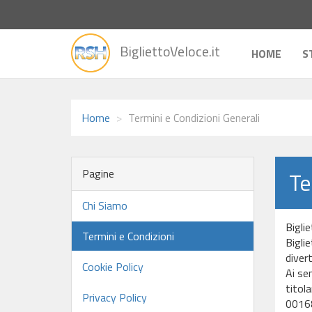
vai
BigliettoVeloce.it
alla
HOME
S
home
Home
Termini e Condizioni Generali
Pagine
Te
Chi Siamo
Biglie
Termini e Condizioni
Biglie
diver
Cookie Policy
Ai se
titol
Privacy Policy
00168