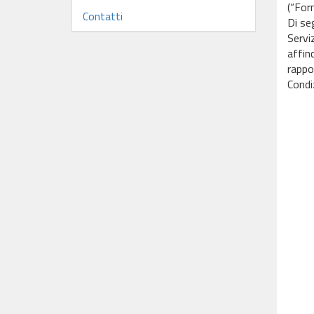
(“Forn
Contatti
Di seg
Servi
affinc
rappor
Condiz