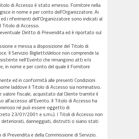
 Titolo di Accesso è stato emesso. Fornitore nella
agisce in nome e per conto dell'Organizzatore. Ai
 ed i riferimenti dell'Organizzatore sono indicati al
l Titolo di Accesso.
eventuale Diritto di Prevendita ed è riportato sul
issione e messa a disposizione del Titolo di
oce. Il Servizio BigliettoVeloce non comprende la
onsistente nell'Evento che rimangono atti e/o
e, in nome e per conto del quale il Fornitore
mente ed in conformità alle presenti Condizioni
nome laddove il Titolo di Accesso sia nominativo.
valore fiscale, acquistato dal Cliente tramite il
so all'accesso all'Evento. Il Titolo di Accesso ha
oneroso né può essere oggetto di
creto 23/07/2001 e s.m.i.). I Titoli di Accesso non
, deteriorati, danneggiati, distrutti o siano stati
o di Prevendita e della Commissione di Servizio.