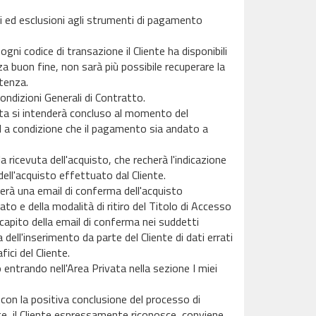
ioni ed esclusioni agli strumenti di pagamento
gni codice di transazione il Cliente ha disponibili
 buon fine, non sarà più possibile recuperare la
stenza.
ondizioni Generali di Contratto.
dita si intenderà concluso al momento del
ed a condizione che il pagamento sia andato a
 ricevuta dell'acquisto, che recherà l'indicazione
l'acquisto effettuato dal Cliente.
verà una email di conferma dell'acquisto
o e della modalità di ritiro del Titolo di Accesso
capito della email di conferma nei suddetti
 dell'inserimento da parte del Cliente di dati errati
fici del Cliente.
entrando nell'Area Privata nella sezione I miei
 con la positiva conclusione del processo di
nte, il Cliente espressamente riconosce, conviene