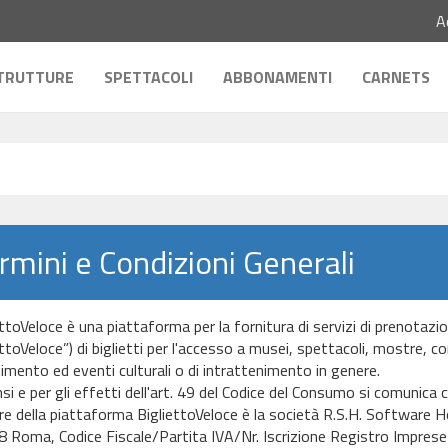
A
TRUTTURE
SPETTACOLI
ABBONAMENTI
CARNETS
rmini e Condizioni Generali
ttoVeloce è una piattaforma per la fornitura di servizi di prenotazion
ttoVeloce”) di biglietti per l'accesso a musei, spettacoli, mostre, conc
timento ed eventi culturali o di intrattenimento in genere.
nsi e per gli effetti dell'art. 49 del Codice del Consumo si comunica 
are della piattaforma BigliettoVeloce è la società R.S.H. Software 
 Roma, Codice Fiscale/Partita IVA/Nr. Iscrizione Registro Impr