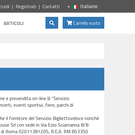
Italiano
ccedi
Registrati
Contatti
Mostra Ricerca
ARTICOLI
Carrello vuoto
e e prevendita on-line (il “Servizio
erti, eventi sportivi, fiere, parchi di
che il fornitore del Servizio Bigliettoveloce nonché
House Srl con sede in Via Ezio Sciamanna 8/B
ese di Roma 02011381205, R.E.A. RM 853350