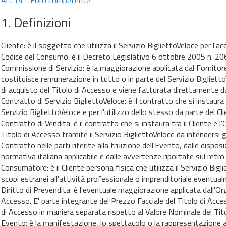
Art.14 - Foro competente
.1. Definizioni
Cliente: è il soggetto che utilizza il Servizio BigliettoVeloce per l'ac
Codice del Consumo: è il Decreto Legislativo 6 ottobre 2005 n. 206
Commissione di Servizio: è la maggiorazione applicata dal Fornitore
costituisce remunerazione in tutto o in parte del Servizio BigliettoV
di acquisto del Titolo di Accesso e viene fatturata direttamente dal
Contratto di Servizio BigliettoVeloce: è il contratto che si instaura t
Servizio BigliettoVeloce e per l'utilizzo dello stesso da parte del Cli
Contratto di Vendita: è il contratto che si instaura tra il Cliente e
Titolo di Accesso tramite il Servizio BigliettoVeloce da intendersi 
Contratto nelle parti riferite alla fruizione dell'Evento, dalle disposiz
normativa italiana applicabile e dalle avvertenze riportate sul retr
Consumatore: è il Cliente persona fisica che utilizza il Servizio Bigl
scopi estranei all'attività professionale o imprenditoriale eventua
Diritto di Prevendita: è l'eventuale maggiorazione applicata dall'Or
Accesso. E' parte integrante del Prezzo Facciale del Titolo di Acces
di Accesso in maniera separata rispetto al Valore Nominale del Tit
Evento: è la manifestazione, lo spettacolo o la rappresentazione a cu