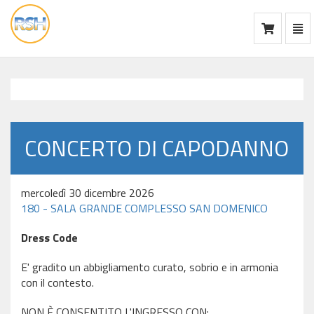
Mos
Ca
vai
alla
home
CONCERTO DI CAPODANNO
mercoledì 30 dicembre 2026
180 - SALA GRANDE COMPLESSO SAN DOMENICO
Dress Code
E' gradito un abbigliamento curato, sobrio e in armonia
con il contesto.
NON È CONSENTITO L'INGRESSO CON: