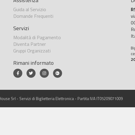
Assistenza
D
Guida al Servizio
R
Domande Frequenti
v
0
Servizi
R
It
Modalità di Pagamento
Diventa Partner
Bi
Gruppi Organizzati
ce
2
Rimani informato
ouse Srl - Servizi di Biglietteria Elettronica - Partita IVA IT05209071009