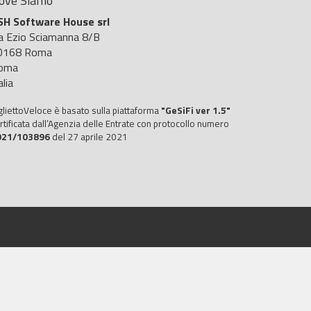
ove Siamo
SH Software House srl
ia Ezio Sciamanna 8/B
0168 Roma
oma
alia
gliettoVeloce è basato sulla piattaforma
"GeSiFi ver 1.5"
rtificata dall’Agenzia delle Entrate con protocollo numero
021/103896
del 27 aprile 2021