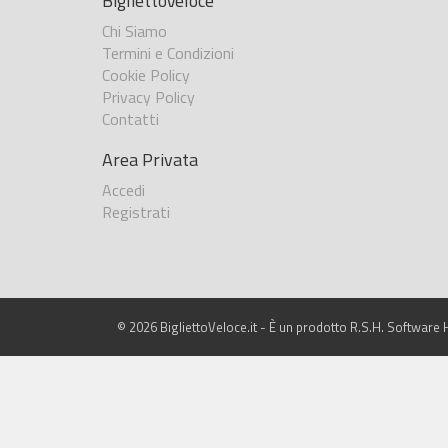
BigliettoVeloce
Chi Siamo
Termini e Condizioni
Cookie Policy
Privacy Policy
Contatti
Area Privata
Accedi
Registrati
© 2026 BigliettoVeloce.it - È un prodotto R.S.H. Software H