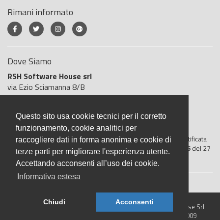
Rimani informato
Dove Siamo
RSH Software House srl
via Ezio Sciamanna 8/B
00168 Roma
Roma
Questo sito usa cookie tecnici per il corretto
Italia
funzionamento, cookie analitici per
BigliettoVeloce è basato sulla piattaforma
"GeSiFi ver 1.5"
certificata
raccogliere dati in forma anonima e cookie di
dall’Agenzia delle Entrate con protocollo numero
2021/103896
del 27
terze parti per migliorare l'esperienza utente.
aprile 2021
Accettando acconsenti all’uso dei cookie.
Informativa estesa
Chiudi
Acconsenti
© 2026 BigliettoVeloce.it - È un prodotto R.S.H. Software House Srl
- Servizi di Biglietteria Elettronica - Partita IVA IT05209071009