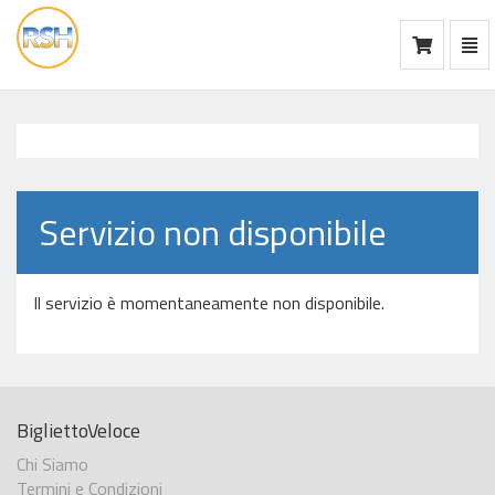
Mos
Ca
vai
alla
home
Servizio non disponibile
Il servizio è momentaneamente non disponibile.
BigliettoVeloce
Chi Siamo
Termini e Condizioni