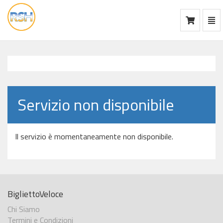
Mos
Ca
vai
alla
home
Servizio non disponibile
Il servizio è momentaneamente non disponibile.
BigliettoVeloce
Chi Siamo
Termini e Condizioni