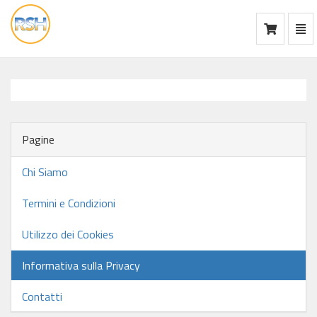
Mos
Ca
vai
alla
home
Pagine
Chi Siamo
Termini e Condizioni
Utilizzo dei Cookies
Informativa sulla Privacy
Contatti