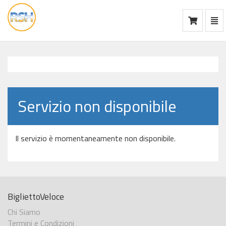
Mos
Ca
vai
alla
home
Servizio non disponibile
Il servizio è momentaneamente non disponibile.
BigliettoVeloce
Chi Siamo
Termini e Condizioni