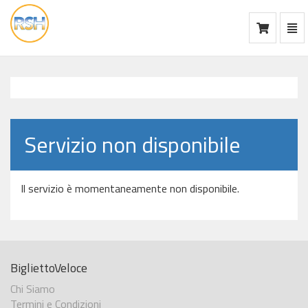
Mos
Ca
vai
alla
home
Servizio non disponibile
Il servizio è momentaneamente non disponibile.
BigliettoVeloce
Chi Siamo
Termini e Condizioni