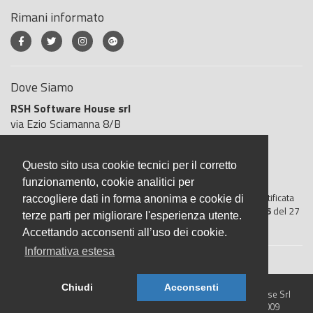
Rimani informato
Dove Siamo
RSH Software House srl
via Ezio Sciamanna 8/B
00168 Roma
Roma
Questo sito usa cookie tecnici per il corretto
Italia
funzionamento, cookie analitici per
BigliettoVeloce è basato sulla piattaforma
"GeSiFi ver 1.5"
certificata
raccogliere dati in forma anonima e cookie di
dall’Agenzia delle Entrate con protocollo numero
2021/103896
del 27
terze parti per migliorare l'esperienza utente.
aprile 2021
Accettando acconsenti all’uso dei cookie.
Informativa estesa
Chiudi
Acconsenti
© 2026 BigliettoVeloce.it - È un prodotto R.S.H. Software House Srl
- Servizi di Biglietteria Elettronica - Partita IVA IT05209071009