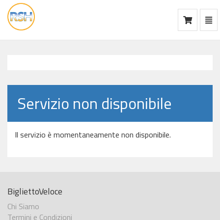
Mos
Ca
vai
alla
home
Servizio non disponibile
Il servizio è momentaneamente non disponibile.
BigliettoVeloce
Chi Siamo
Termini e Condizioni