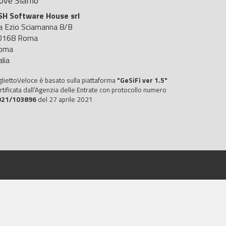
ove Siamo
SH Software House srl
ia Ezio Sciamanna 8/B
0168 Roma
oma
alia
gliettoVeloce è basato sulla piattaforma
"GeSiFi ver 1.5"
rtificata dall’Agenzia delle Entrate con protocollo numero
021/103896
del 27 aprile 2021