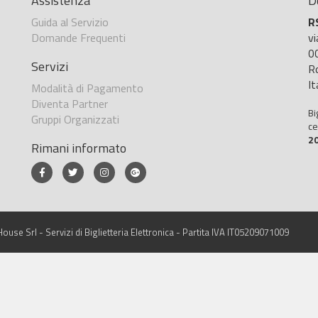
Assistenza
D
Guida al Servizio
R
Domande Frequenti
v
0
Servizi
R
It
Modalità di Pagamento
Diventa Partner
Bi
Gruppi Organizzati
ce
2
Rimani informato
ouse Srl - Servizi di Biglietteria Elettronica - Partita IVA IT05209071009