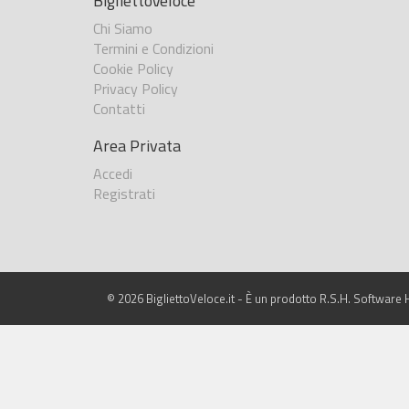
BigliettoVeloce
Chi Siamo
Termini e Condizioni
Cookie Policy
Privacy Policy
Contatti
Area Privata
Accedi
Registrati
© 2026 BigliettoVeloce.it - È un prodotto R.S.H. Software H