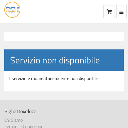
Mos
Ca
vai
alla
home
Servizio non disponibile
Il servizio è momentaneamente non disponibile.
BigliettoVeloce
Chi Siamo
Termini e Condizioni