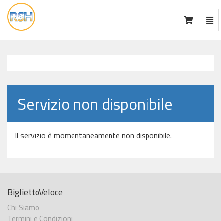
Mos
Ca
vai
alla
home
Servizio non disponibile
Il servizio è momentaneamente non disponibile.
BigliettoVeloce
Chi Siamo
Termini e Condizioni