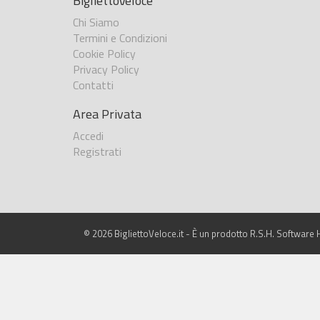
BigliettoVeloce
Chi Siamo
Termini e Condizioni
Cookie Policy
Privacy Policy
Contatti
Area Privata
Accedi
Registrati
© 2026 BigliettoVeloce.it - È un prodotto R.S.H. Software H