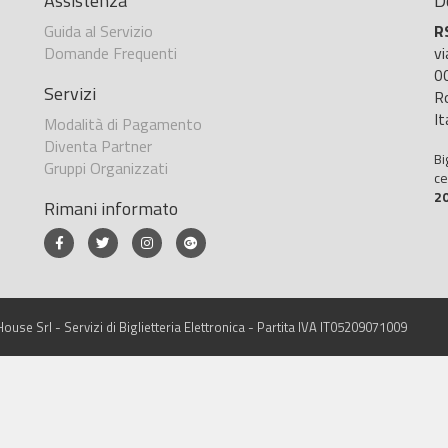
Assistenza
D
Guida al Servizio
R
Domande Frequenti
v
0
Servizi
R
It
Modalità di Pagamento
Diventa Partner
Bi
Gruppi Organizzati
ce
2
Rimani informato
ouse Srl - Servizi di Biglietteria Elettronica - Partita IVA IT05209071009