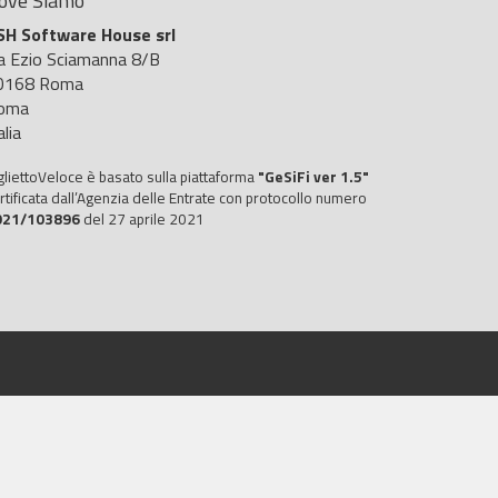
ove Siamo
SH Software House srl
ia Ezio Sciamanna 8/B
0168 Roma
oma
alia
gliettoVeloce è basato sulla piattaforma
"GeSiFi ver 1.5"
rtificata dall’Agenzia delle Entrate con protocollo numero
021/103896
del 27 aprile 2021