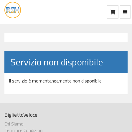
Mos
Ca
vai
alla
home
Servizio non disponibile
Il servizio è momentaneamente non disponibile.
BigliettoVeloce
Chi Siamo
Termini e Condizioni