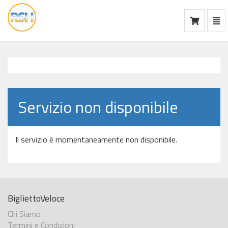
Mos
Ca
vai
alla
home
Servizio non disponibile
Il servizio è momentaneamente non disponibile.
BigliettoVeloce
Chi Siamo
Termini e Condizioni