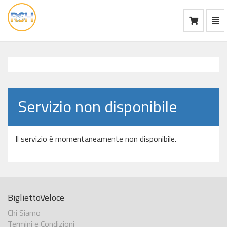
Mos
Ca
vai
alla
home
Servizio non disponibile
Il servizio è momentaneamente non disponibile.
BigliettoVeloce
Chi Siamo
Termini e Condizioni