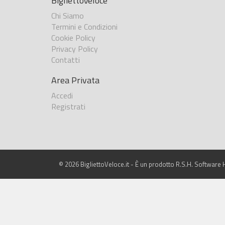
BigliettoVeloce
Chi Siamo
Termini e Condizioni
Cookie Policy
Privacy Policy
Contatti
Area Privata
Accedi
Registrati
© 2026 BigliettoVeloce.it - È un prodotto R.S.H. Software H