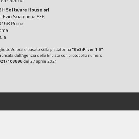
ove Siamo
SH Software House srl
ia Ezio Sciamanna 8/B
0168 Roma
oma
alia
gliettoVeloce è basato sulla piattaforma
"GeSiFi ver 1.5"
rtificata dall’Agenzia delle Entrate con protocollo numero
021/103896
del 27 aprile 2021