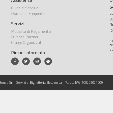
Assistenza
D
Guida al Servizio
R
Domande Frequenti
v
0
Servizi
R
It
Modalità di Pagamento
Diventa Partner
Bi
Gruppi Organizzati
ce
2
Rimani informato
ouse Srl - Servizi di Biglietteria Elettronica - Partita IVA IT05209071009