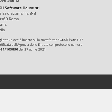
ove Siamo
SH Software House srl
ia Ezio Sciamanna 8/B
0168 Roma
oma
alia
gliettoVeloce è basato sulla piattaforma
"GeSiFi ver 1.5"
rtificata dall’Agenzia delle Entrate con protocollo numero
021/103896
del 27 aprile 2021