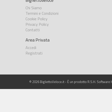
BigliettoVeloce
Chi Siamo
Termini e Condizioni
Cookie Policy
Privacy Policy
Contatti
Area Privata
Accedi
Registrati
© 2026 BigliettoVeloce.it - È un prodotto R.S.H. Software H