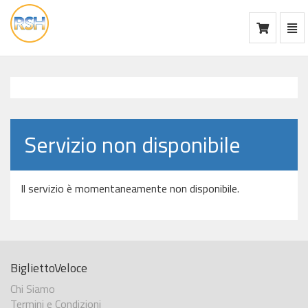
Mos
Ca
vai
alla
home
Servizio non disponibile
Il servizio è momentaneamente non disponibile.
BigliettoVeloce
Chi Siamo
Termini e Condizioni