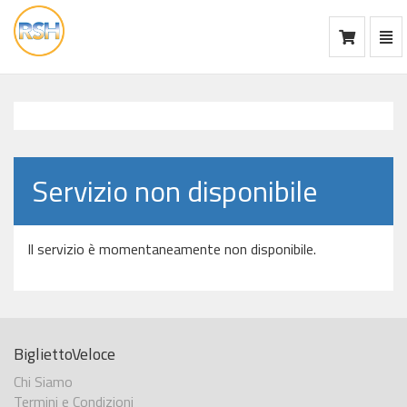
Mos
Ca
vai
alla
home
Servizio non disponibile
Il servizio è momentaneamente non disponibile.
BigliettoVeloce
Chi Siamo
Termini e Condizioni