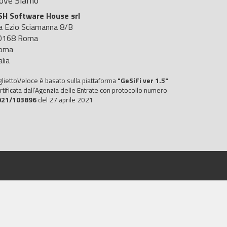
ove Siamo
SH Software House srl
ia Ezio Sciamanna 8/B
0168 Roma
oma
alia
gliettoVeloce è basato sulla piattaforma
"GeSiFi ver 1.5"
rtificata dall’Agenzia delle Entrate con protocollo numero
021/103896
del 27 aprile 2021