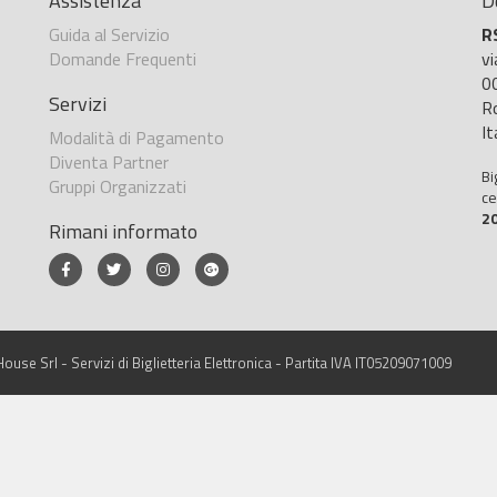
Assistenza
D
Guida al Servizio
R
Domande Frequenti
v
0
Servizi
R
It
Modalità di Pagamento
Diventa Partner
Bi
Gruppi Organizzati
ce
2
Rimani informato
ouse Srl - Servizi di Biglietteria Elettronica - Partita IVA IT05209071009