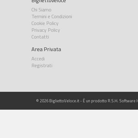
BigliettoVeloce
Chi Siamo
Termini e Condizioni
Cookie Policy
Privacy Policy
Contatti
Area Privata
Accedi
Registrati
© 2026 BigliettoVeloce.it - È un prodotto R.S.H. Software H