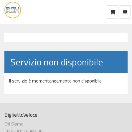
Mos
Ca
vai
alla
home
Servizio non disponibile
Il servizio è momentaneamente non disponibile.
BigliettoVeloce
Chi Siamo
Termini e Condizioni