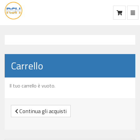
Mos
Ca
vai
alla
home
Carrello
Il tuo carrello è vuoto.
Continua gli acquisti