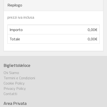
Riepilogo
prezzi iva inclusa
Importo
0,00€
Totale
0,00€
BigliettoVeloce
Chi Siamo
Termini e Condizioni
Cookie Policy
Privacy Policy
Contatti
Area Privata