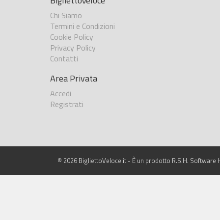
BigliettoVeloce
Chi Siamo
Termini e Condizioni
Cookie Policy
Privacy Policy
Contatti
Area Privata
Accedi
Registrati
© 2026 BigliettoVeloce.it - È un prodotto R.S.H. Software H