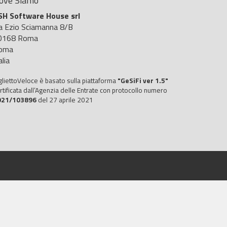
ove Siamo
SH Software House srl
ia Ezio Sciamanna 8/B
0168 Roma
oma
alia
gliettoVeloce è basato sulla piattaforma
"GeSiFi ver 1.5"
rtificata dall’Agenzia delle Entrate con protocollo numero
021/103896
del 27 aprile 2021