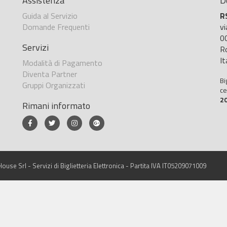
Assistenza
D
Guida al Servizio
R
Domande Frequenti
v
0
Servizi
R
It
Modalità di Pagamento
Diventa Partner
Bi
Gruppi Organizzati
ce
2
Rimani informato
ouse Srl - Servizi di Biglietteria Elettronica - Partita IVA IT05209071009