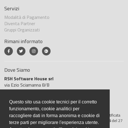
Servizi
Modalità di Pagamento
Diventa Partner
Gruppi Organizzati
Rimani informato
Dove Siamo
RSH Software House srl
via Ezio Sciamanna 8/B
00168 Roma
Roma
Questo sito usa cookie tecnici per il corretto
Italia
funzionamento, cookie analitici per
BigliettoVeloce è basato sulla piattaforma
"GeSiFi ver 1.5"
certificata
raccogliere dati in forma anonima e cookie di
dall’Agenzia delle Entrate con protocollo numero
2021/103896
del 27
terze parti per migliorare l'esperienza utente.
aprile 2021