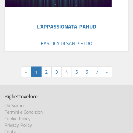
L'APPASSIONATA-PAHUD
BASILICA DI SAN PIETRO
«
1
2
3
4
5
6
7
»
BigliettoVeloce
Chi Siamo
Termini e Condizioni
Cookie Policy
Privacy Policy
Contatti