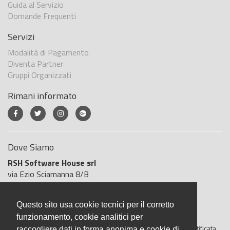
Guida al Servizio
Domande Frequenti
Servizi
Modalità di Pagamento
Diventa Partner
Gruppi Organizzati
Rimani informato
Dove Siamo
RSH Software House srl
via Ezio Sciamanna 8/B
00168 Roma
Roma
Questo sito usa cookie tecnici per il corretto
Italia
funzionamento, cookie analitici per
BigliettoVeloce è basato sulla piattaforma
"GeSiFi ver 1.5"
certificata
raccogliere dati in forma anonima e cookie di