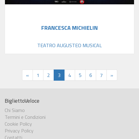
FRANCESCA MICHIELIN
TEATRO AUGUSTEO MUSICAL
«
1
2
3
4
5
6
7
»
BigliettoVeloce
Chi Siamo
Termini e Condizioni
Cookie Policy
Privacy Policy
Contatti