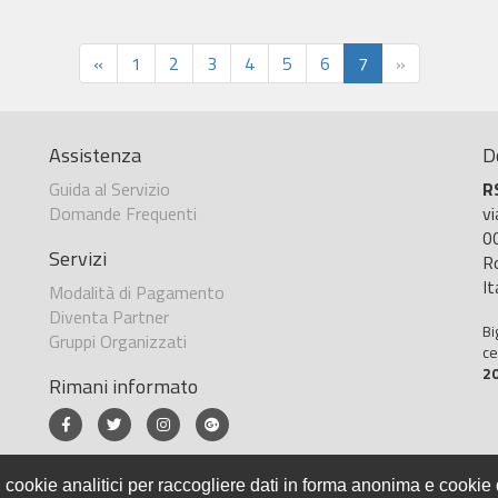
«
1
2
3
4
5
6
7
»
Assistenza
D
Guida al Servizio
R
Domande Frequenti
v
0
Servizi
R
It
Modalità di Pagamento
Diventa Partner
Bi
Gruppi Organizzati
ce
2
Rimani informato
 cookie analitici per raccogliere dati in forma anonima e cookie d