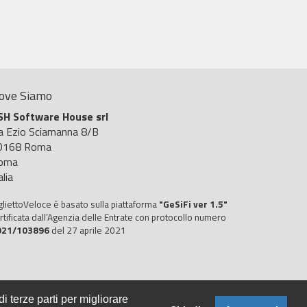
ove Siamo
SH Software House srl
ia Ezio Sciamanna 8/B
0168 Roma
oma
alia
gliettoVeloce è basato sulla piattaforma
"GeSiFi ver 1.5"
rtificata dall’Agenzia delle Entrate con protocollo numero
021/103896
del 27 aprile 2021
i terze parti per migliorare