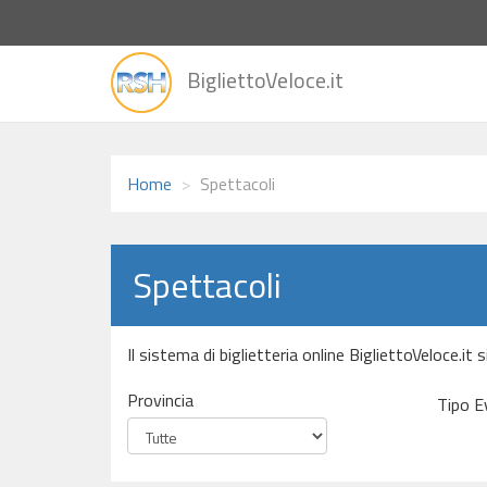
vai
BigliettoVeloce.it
alla
home
Home
Spettacoli
Spettacoli
Il sistema di biglietteria online BigliettoVeloce.it
Provincia
Tipo E