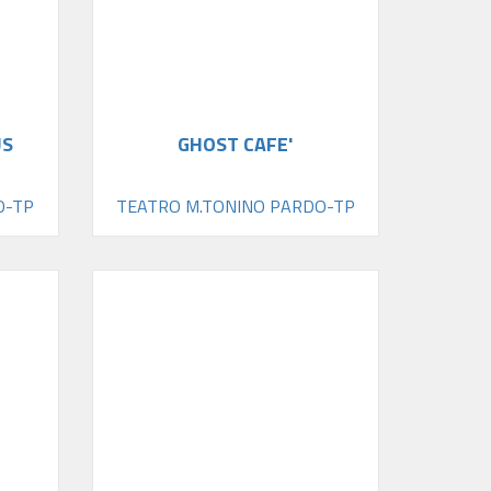
US
GHOST CAFE'
O-TP
TEATRO M.TONINO PARDO-TP