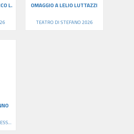
CO L.
OMAGGIO A LELIO LUTTAZZI
26
TEATRO DI STEFANO 2026
NNO
180 - SALA GRANDE COMPLESSO SAN DOMENICO