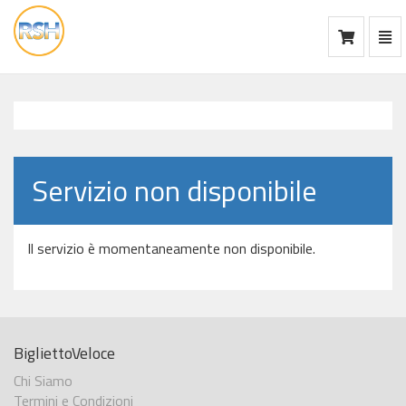
Mos
Ca
vai
alla
home
Servizio non disponibile
Il servizio è momentaneamente non disponibile.
BigliettoVeloce
Chi Siamo
Termini e Condizioni