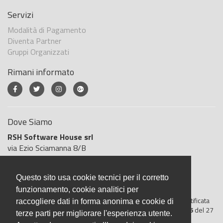
Servizi
Modalità di Pagamento
Diventa Partner
Gruppi Organizzati
Rimani informato
Dove Siamo
RSH Software House srl
via Ezio Sciamanna 8/B
00168 Roma
Roma
Questo sito usa cookie tecnici per il corretto
Italia
funzionamento, cookie analitici per
BigliettoVeloce è basato sulla piattaforma
"GeSiFi ver 1.5"
certificata
raccogliere dati in forma anonima e cookie di
dall’Agenzia delle Entrate con protocollo numero
2021/103896
del 27
terze parti per migliorare l'esperienza utente.
aprile 2021