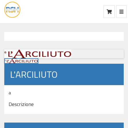
Mos
Ca
vai
alla
home
L'ARCILIUTO
a
Descrizione