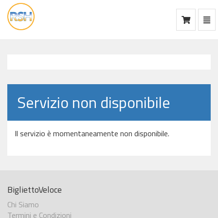
Mos
Ca
vai
alla
home
Servizio non disponibile
Il servizio è momentaneamente non disponibile.
BigliettoVeloce
Chi Siamo
Termini e Condizioni