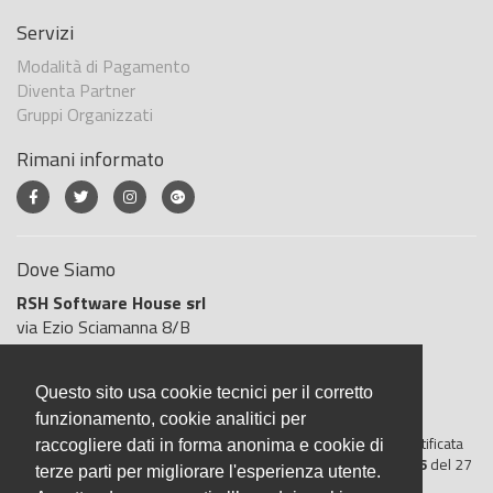
Servizi
Modalità di Pagamento
Diventa Partner
Gruppi Organizzati
Rimani informato
Dove Siamo
RSH Software House srl
via Ezio Sciamanna 8/B
00168 Roma
Roma
Questo sito usa cookie tecnici per il corretto
Italia
funzionamento, cookie analitici per
BigliettoVeloce è basato sulla piattaforma
"GeSiFi ver 1.5"
certificata
raccogliere dati in forma anonima e cookie di
dall’Agenzia delle Entrate con protocollo numero
2021/103896
del 27
terze parti per migliorare l'esperienza utente.
aprile 2021