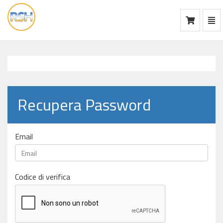
Mos
Ca
vai
alla
home
Recupera Password
Email
Codice di verifica