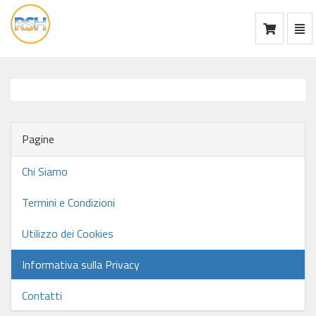
Mos
Ca
vai
alla
home
Pagine
Chi Siamo
Termini e Condizioni
Utilizzo dei Cookies
Informativa sulla Privacy
Contatti