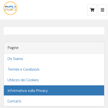
Mos
Ca
vai
alla
home
Pagine
Chi Siamo
Termini e Condizioni
Utilizzo dei Cookies
Informativa sulla Privacy
Contatti