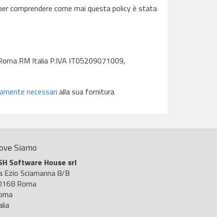
er comprendere come mai questa policy è stata
8 Roma RM Italia P.IVA IT05209071009,
ttamente necessari
alla sua fornitura
ove Siamo
SH Software House srl
ia Ezio Sciamanna 8/B
0168 Roma
oma
alia