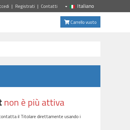
Italiano
ccedi
Registrati
Contatti
Carrello vuoto
t
non è più attiva
contatta il Titolare direttamente usando i