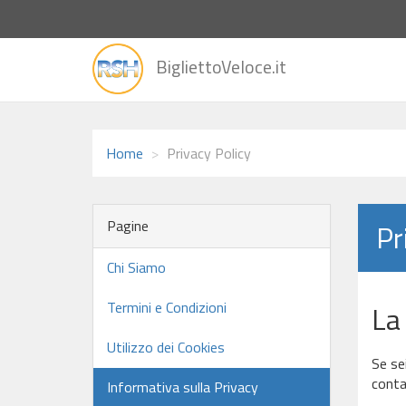
vai
BigliettoVeloce.it
alla
home
Home
Privacy Policy
Pagine
Pr
Chi Siamo
Termini e Condizioni
La
Utilizzo dei Cookies
Se se
conta
Informativa sulla Privacy