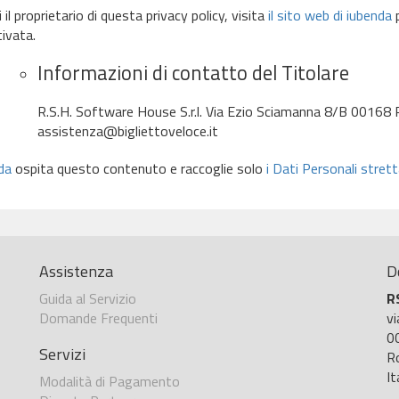
 il proprietario di questa privacy policy, visita
il sito web di iubenda
p
tivata.
Informazioni di contatto del Titolare
R.S.H. Software House S.r.l. Via Ezio Sciamanna 8/B 0016
assistenza@bigliettoveloce.it
da
ospita questo contenuto e raccoglie solo
i Dati Personali stre
Assistenza
D
Guida al Servizio
R
Domande Frequenti
v
0
Servizi
R
It
Modalità di Pagamento